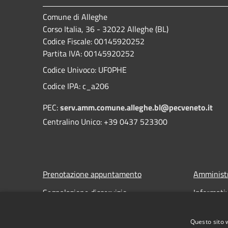
Comune di Alleghe
Corso Italia, 36 - 32022 Alleghe (BL)
Codice Fiscale: 00145920252
Partita IVA: 00145920252
Codice Univoco: UF0PHE
Codice IPA: c_a206
PEC:
serv.amm.comune.alleghe.bl@pecveneto.it
Centralino Unico: +39 0437 523300
Prenotazione appuntamento
Amministr
Segnalazione disservizio
Informati
Leggi le FAQ
Note legal
Questo sito 