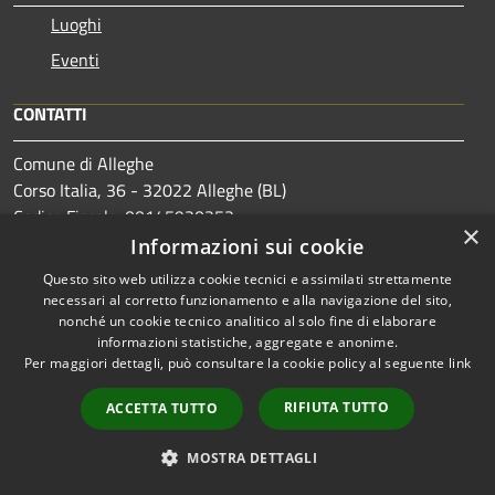
Luoghi
Eventi
CONTATTI
Comune di Alleghe
Corso Italia, 36 - 32022 Alleghe (BL)
Codice Fiscale: 00145920252
×
Partita IVA: 00145920252
Informazioni sui cookie
Codice Univoco: UF0PHE
Questo sito web utilizza cookie tecnici e assimilati strettamente
necessari al corretto funzionamento e alla navigazione del sito,
Codice IPA: c_a206
nonché un cookie tecnico analitico al solo fine di elaborare
informazioni statistiche, aggregate e anonime.
PEC:
serv.amm.comune.alleghe.bl@pecveneto.it
Per maggiori dettagli, può consultare la cookie policy al seguente
link
Centralino Unico: +39 0437 523300
RIFIUTA TUTTO
ACCETTA TUTTO
MOSTRA DETTAGLI
Prenotazione appuntamento