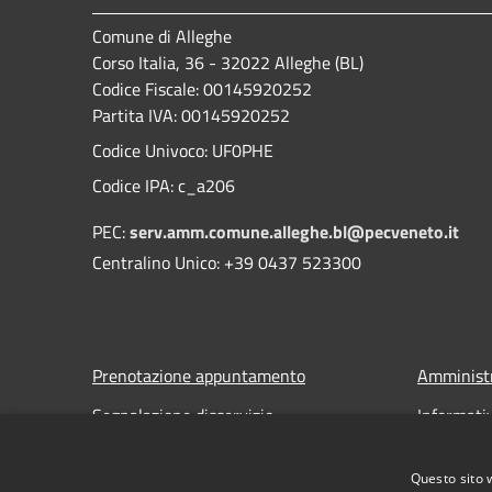
Comune di Alleghe
Corso Italia, 36 - 32022 Alleghe (BL)
Codice Fiscale: 00145920252
Partita IVA: 00145920252
Codice Univoco: UF0PHE
Codice IPA: c_a206
PEC:
serv.amm.comune.alleghe.bl@pecveneto.it
Centralino Unico: +39 0437 523300
Prenotazione appuntamento
Amministr
Segnalazione disservizio
Informati
Leggi le FAQ
Note legal
Questo sito 