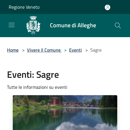
Salta al contenuto principale
Regione Veneto
Comune di Alleghe
Home
>
Vivere il Comune
>
Eventi
>
Sagre
Eventi: Sagre
Tutte le informazioni su eventi