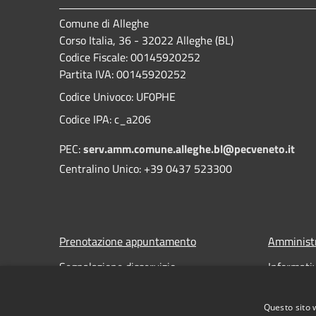
Comune di Alleghe
Corso Italia, 36 - 32022 Alleghe (BL)
Codice Fiscale: 00145920252
Partita IVA: 00145920252
Codice Univoco: UF0PHE
Codice IPA: c_a206
PEC:
serv.amm.comune.alleghe.bl@pecveneto.it
Centralino Unico: +39 0437 523300
Prenotazione appuntamento
Amministr
Segnalazione disservizio
Informati
Leggi le FAQ
Note legal
Questo sito 