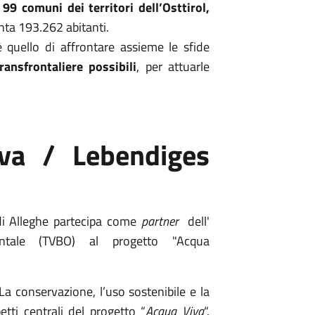
i
99 comuni dei territori dell’Osttirol,
nta 193.262 abitanti.
è quello di affrontare assieme le sfide
ransfrontaliere possibili
, per attuarle
va / Lebendiges
di Alleghe partecipa come
partner
dell'
ientale (TVBO) al progetto "Acqua
 La conservazione, l’uso sostenibile e la
tti centrali del progetto “
Acqua Viva
“.