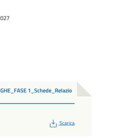
2027
GHE_FASE 1_Schede_Relazio
PDF
Scarica