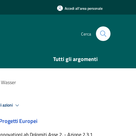
Accedi all'area personale
Cerca
Tutti gli argomenti
s Wasser
i azioni
Progetti Europei
InnovationLab Dolomiti Asse 2. - Azione 2.3.1