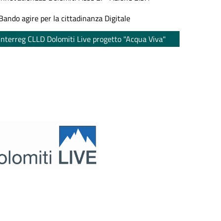
Bando agire per la cittadinanza Digitale
Interreg CLLD Dolomiti Live progetto "Acqua Viva"