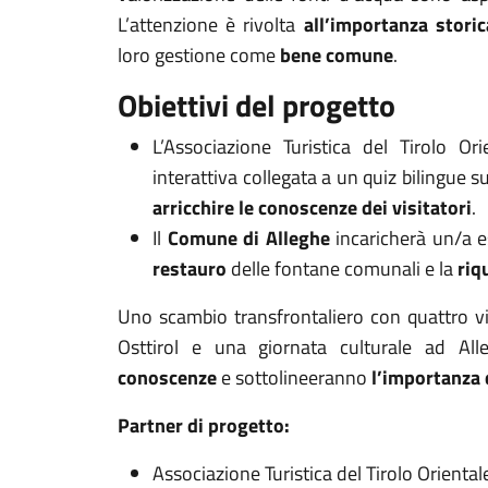
L’attenzione è rivolta
all’importanza storic
loro gestione come
bene comune
.
Obiettivi del progetto
L’Associazione Turistica del Tirolo Or
interattiva collegata a un quiz bilingue su
arricchire le conoscenze dei visitatori
.
Il
Comune di Alleghe
incaricherà un/a es
restauro
delle fontane comunali e la
riq
Uno scambio transfrontaliero con quattro vis
Osttirol e una giornata culturale ad All
conoscenze
e sottolineeranno
l’importanza 
Partner di progetto:
Associazione Turistica del Tirolo Oriental