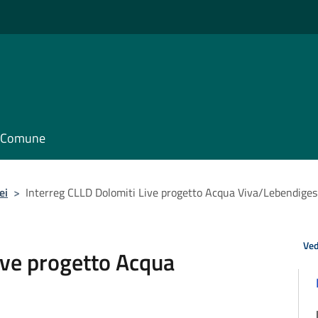
il Comune
ei
>
Interreg CLLD Dolomiti Live progetto Acqua Viva/Lebendige
Ved
ive progetto Acqua