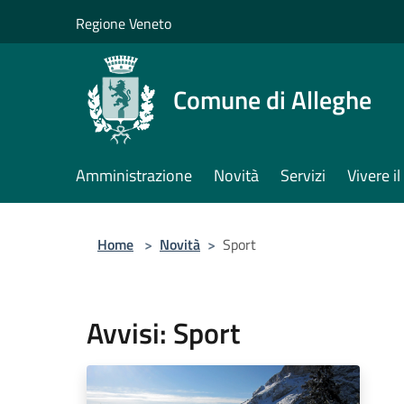
Salta al contenuto principale
Regione Veneto
Comune di Alleghe
Amministrazione
Novità
Servizi
Vivere 
Home
>
Novità
>
Sport
Avvisi: Sport