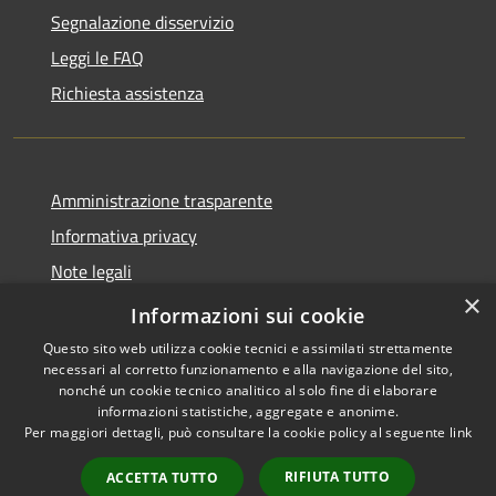
Segnalazione disservizio
Leggi le FAQ
Richiesta assistenza
Amministrazione trasparente
Informativa privacy
Note legali
×
Dichiarazione di accessibilità
Informazioni sui cookie
Questo sito web utilizza cookie tecnici e assimilati strettamente
necessari al corretto funzionamento e alla navigazione del sito,
nonché un cookie tecnico analitico al solo fine di elaborare
informazioni statistiche, aggregate e anonime.
RSS
Copyright © 2026 • Comune di
Per maggiori dettagli, può consultare la cookie policy al seguente
link
Accessibilità
Alleghe • Powered by
Privacy
Municipium
Accesso
•
RIFIUTA TUTTO
ACCETTA TUTTO