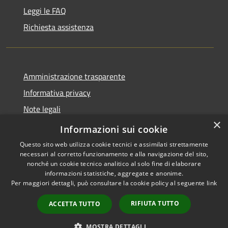
Leggi le FAQ
Richiesta assistenza
Amministrazione trasparente
Informativa privacy
Note legali
×
Dichiarazione di accessibilità
Informazioni sui cookie
Questo sito web utilizza cookie tecnici e assimilati strettamente
necessari al corretto funzionamento e alla navigazione del sito,
nonché un cookie tecnico analitico al solo fine di elaborare
informazioni statistiche, aggregate e anonime.
RSS
Copyright © 2026 • Comune di
Per maggiori dettagli, può consultare la cookie policy al seguente
link
Accessibilità
Alleghe • Powered by
Privacy
Municipium
Accesso
•
RIFIUTA TUTTO
ACCETTA TUTTO
Cookie
redazione
Mappa del sito
MOSTRA DETTAGLI