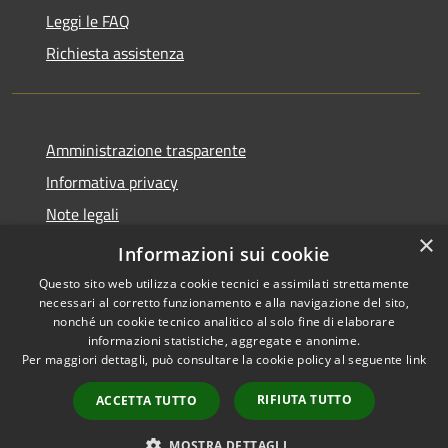
Leggi le FAQ
Richiesta assistenza
Amministrazione trasparente
Informativa privacy
Note legali
×
Dichiarazione di accessibilità
Informazioni sui cookie
Questo sito web utilizza cookie tecnici e assimilati strettamente
necessari al corretto funzionamento e alla navigazione del sito,
nonché un cookie tecnico analitico al solo fine di elaborare
informazioni statistiche, aggregate e anonime.
RSS
Copyright © 2026 • Comune di
Per maggiori dettagli, può consultare la cookie policy al seguente
link
Accessibilità
Alleghe • Powered by
Privacy
Municipium
Accesso
•
RIFIUTA TUTTO
ACCETTA TUTTO
Cookie
redazione
Mappa del sito
MOSTRA DETTAGLI