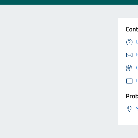
Cont
Prob