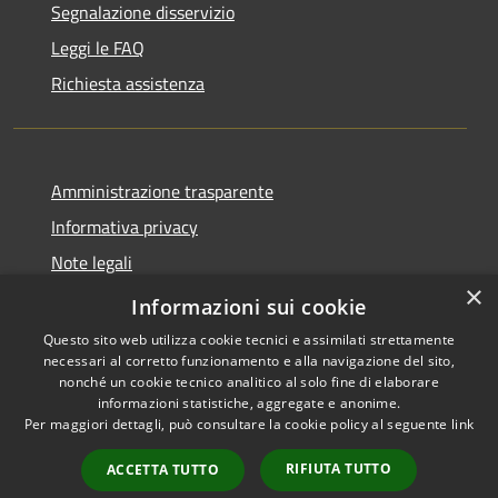
Segnalazione disservizio
Leggi le FAQ
Richiesta assistenza
Amministrazione trasparente
Informativa privacy
Note legali
×
Dichiarazione di accessibilità
Informazioni sui cookie
Questo sito web utilizza cookie tecnici e assimilati strettamente
necessari al corretto funzionamento e alla navigazione del sito,
nonché un cookie tecnico analitico al solo fine di elaborare
informazioni statistiche, aggregate e anonime.
RSS
Copyright © 2026 • Comune di
Per maggiori dettagli, può consultare la cookie policy al seguente
link
Accessibilità
Alleghe • Powered by
Privacy
Municipium
Accesso
•
RIFIUTA TUTTO
ACCETTA TUTTO
Cookie
redazione