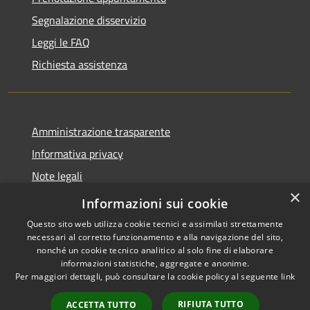
Segnalazione disservizio
Leggi le FAQ
Richiesta assistenza
Amministrazione trasparente
Informativa privacy
Note legali
×
Dichiarazione di accessibilità
Informazioni sui cookie
Questo sito web utilizza cookie tecnici e assimilati strettamente
necessari al corretto funzionamento e alla navigazione del sito,
nonché un cookie tecnico analitico al solo fine di elaborare
informazioni statistiche, aggregate e anonime.
RSS
Copyright © 2026 • Comune di
Per maggiori dettagli, può consultare la cookie policy al seguente
link
Accessibilità
Alleghe • Powered by
Privacy
Municipium
Accesso
•
RIFIUTA TUTTO
ACCETTA TUTTO