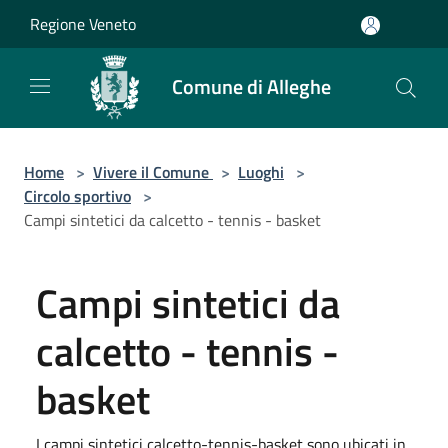
Salta al contenuto principale
Regione Veneto
Comune di Alleghe
Home
>
Vivere il Comune
>
Luoghi
>
Circolo sportivo
>
Campi sintetici da calcetto - tennis - basket
Campi sintetici da
calcetto - tennis -
basket
I campi sintetici calcetto-tennis-basket sono ubicati in