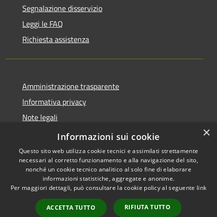
Segnalazione disservizio
Leggi le FAQ
Richiesta assistenza
Amministrazione trasparente
Informativa privacy
Note legali
×
Dichiarazione di accessibilità
Informazioni sui cookie
Questo sito web utilizza cookie tecnici e assimilati strettamente
necessari al corretto funzionamento e alla navigazione del sito,
nonché un cookie tecnico analitico al solo fine di elaborare
informazioni statistiche, aggregate e anonime.
RSS
Copyright © 2026 • Comune di
Per maggiori dettagli, può consultare la cookie policy al seguente
link
Accessibilità
Alleghe • Powered by
Privacy
Municipium
Accesso
•
RIFIUTA TUTTO
ACCETTA TUTTO
Cookie