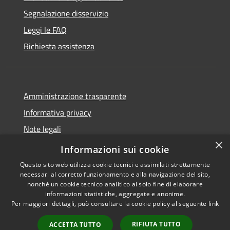
Segnalazione disservizio
Leggi le FAQ
Richiesta assistenza
Amministrazione trasparente
Informativa privacy
Note legali
×
Dichiarazione di accessibilità
Informazioni sui cookie
Questo sito web utilizza cookie tecnici e assimilati strettamente
necessari al corretto funzionamento e alla navigazione del sito,
nonché un cookie tecnico analitico al solo fine di elaborare
informazioni statistiche, aggregate e anonime.
RSS
Copyright © 2026 • Comune di
Per maggiori dettagli, può consultare la cookie policy al seguente
link
Accessibilità
Alleghe • Powered by
Privacy
Municipium
Accesso
•
RIFIUTA TUTTO
ACCETTA TUTTO