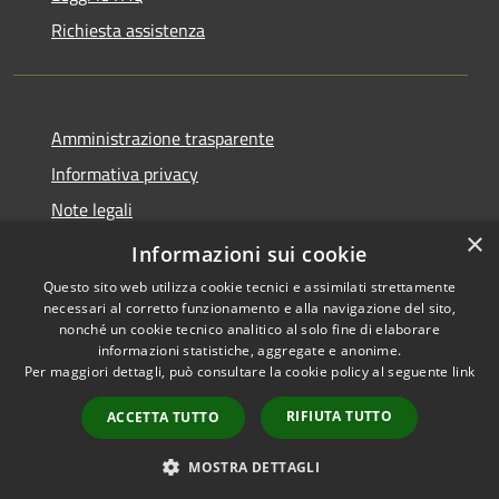
Richiesta assistenza
Amministrazione trasparente
Informativa privacy
Note legali
×
Dichiarazione di accessibilità
Informazioni sui cookie
Questo sito web utilizza cookie tecnici e assimilati strettamente
necessari al corretto funzionamento e alla navigazione del sito,
nonché un cookie tecnico analitico al solo fine di elaborare
informazioni statistiche, aggregate e anonime.
RSS
Copyright © 2026 • Comune di
Per maggiori dettagli, può consultare la cookie policy al seguente
link
Accessibilità
Alleghe • Powered by
Privacy
Municipium
Accesso
•
RIFIUTA TUTTO
ACCETTA TUTTO
Cookie
redazione
Mappa del sito
MOSTRA DETTAGLI