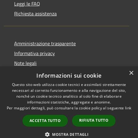
Leggi le FAQ
Richiesta assistenza
Amministrazione trasparente
Informativa privacy
Note legali
×
Dichiarazione di accessibilità
Informazioni sui cookie
Questo sito web utilizza cookie tecnici e assimilati strettamente
necessari al corretto funzionamento e alla navigazione del sito,
nonché un cookie tecnico analitico al solo fine di elaborare
informazioni statistiche, aggregate e anonime.
RSS
Copyright © 2026 • Comune di
Per maggiori dettagli, può consultare la cookie policy al seguente
link
Accessibilità
Alleghe • Powered by
Privacy
Municipium
Accesso
•
RIFIUTA TUTTO
ACCETTA TUTTO
Cookie
redazione
Mappa del sito
MOSTRA DETTAGLI