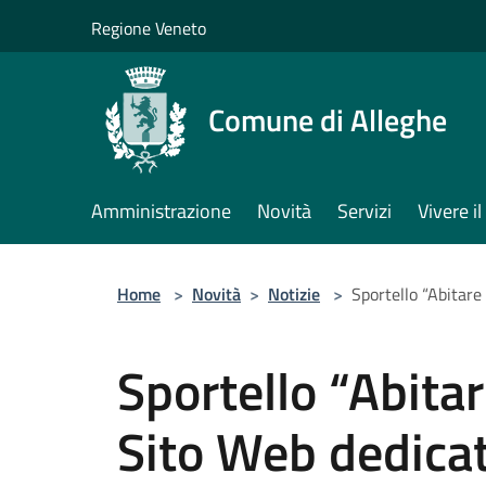
Salta al contenuto principale
Regione Veneto
Comune di Alleghe
Amministrazione
Novità
Servizi
Vivere 
Home
>
Novità
>
Notizie
>
Sportello “Abitare
Sportello “Abitar
Sito Web dedica