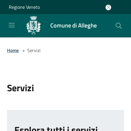
Salta al contenuto principale
Regione Veneto
Comune di Alleghe
Home
>
Servizi
Servizi
Esplora tutti i servizi