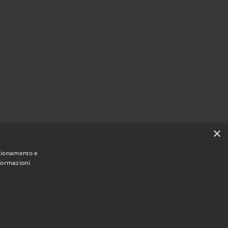
×
nzionamento e
nformazioni
Municipium
Accesso redazione
i Alleghe • Powered by
•