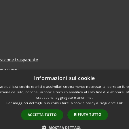
azione trasparente
va privacy
Informazioni sui cookie
i
web utilizza cookie tecnici e assimilati strettamente necessari al corretto fu
one di accessibilità
azione del sito, nonché un cookie tecnico analitico al solo fine di elaborare i
statistiche, aggregate e anonime.
Per maggiori dettagli, può consultare la cookie policy al seguente
link
RIFIUTA TUTTO
ACCETTA TUTTO
l sito
Copyright © 2026 • Comune d
MOSTRA DETTAGLI