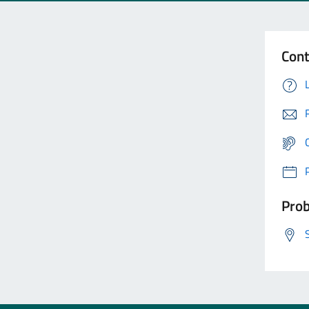
Cont
Prob