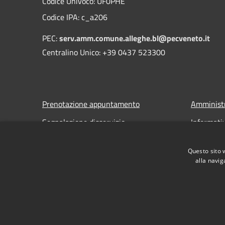
Codice Univoco: UF0PHE
Codice IPA: c_a206
PEC:
serv.amm.comune.alleghe.bl@pecveneto.it
Centralino Unico: +39 0437 523300
Prenotazione appuntamento
Amministr
Segnalazione disservizio
Informati
Leggi le FAQ
Note legal
Questo sito 
Richiesta assistenza
Dichiarazi
alla navig
RSS
Accessibilità
Privacy
Cookie
Mappa de