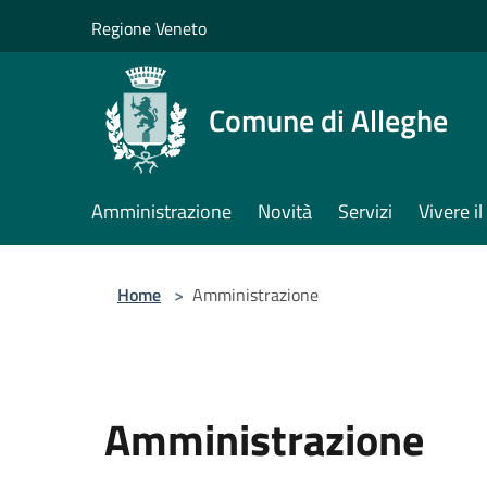
Salta al contenuto principale
Regione Veneto
Comune di Alleghe
Amministrazione
Novità
Servizi
Vivere 
Home
>
Amministrazione
Amministrazione