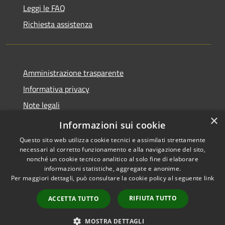
Leggi le FAQ
Richiesta assistenza
Amministrazione trasparente
Informativa privacy
Note legali
×
Dichiarazione di accessibilità
Informazioni sui cookie
Questo sito web utilizza cookie tecnici e assimilati strettamente
necessari al corretto funzionamento e alla navigazione del sito,
nonché un cookie tecnico analitico al solo fine di elaborare
informazioni statistiche, aggregate e anonime.
RSS
Copyright © 2026 • Comune di
Per maggiori dettagli, può consultare la cookie policy al seguente
link
Accessibilità
Alleghe • Powered by
Privacy
Municipium
Accesso
•
RIFIUTA TUTTO
ACCETTA TUTTO
Cookie
redazione
Mappa del sito
MOSTRA DETTAGLI